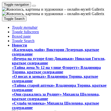
Toggle navigation
Toggle Search
Toggle menubar
Toggle fullscreen
Boxed page
Toggle Search
Новости
«Календарь майя» Виктории Ледерман, краткое
содержание
«Вечера на хуторе близ Диканьки» Николая Гоголя,
краткое содержание
«Тайна дома № 12 на улице Флоретт» Владимира
Торина, краткое содержание
«О носах и замка́х» Владимира Торина, краткое
содержание
«Тайны старой аптеки» Владимира Торина, краткое
содержание
«Они сражались за Родину» Михаила Шолохова,
краткое содержание
«Судьба человека» Михаила Шолохова, краткое
содержание