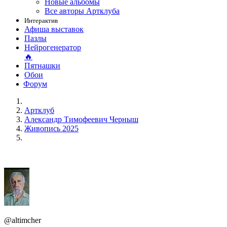
Новые альбомы
Все авторы Артклуба
Интерактив
Афиша выставок
Пазлы
Нейрогенератор
🔥
Пятнашки
Обои
Форум
Артклуб
Александр Тимофеевич Черныш
Живопись 2025
@altimcher