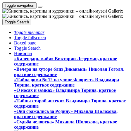
Toggle navigation
Toggle Search
Toggle menubar
Toggle fullscreen
Boxed page
Toggle Search
Новости
«Календарь майя» Виктории Ледерман, краткое
содержание
«Вечера на хуторе близ Диканьки» Николая Гоголя,
краткое содержание
«Тайна дома № 12 на улице Флоретт» Владимира
Торина, краткое содержание
«О носах и замка́х» Владимира Торина, краткое
содержание
«Тайны старой аптеки» Владимира Торина, краткое
содержание
«Они сражались за Родину» Михаила Шолохова,
краткое содержание
«Судьба человека» Михаила Шолохова, краткое
содержание