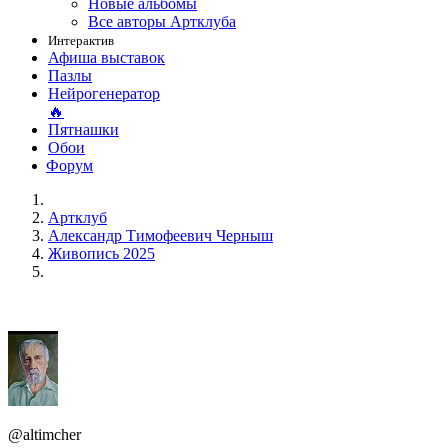
Новые альбомы
Все авторы Артклуба
Интерактив
Афиша выставок
Пазлы
Нейрогенератор
🔥
Пятнашки
Обои
Форум
Артклуб
Александр Тимофеевич Черныш
Живопись 2025
@altimcher