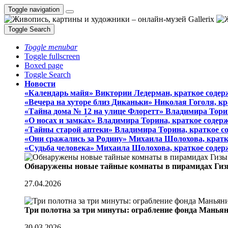
Toggle navigation
Toggle Search
Toggle menubar
Toggle fullscreen
Boxed page
Toggle Search
Новости
«Календарь майя» Виктории Ледерман, краткое содер
«Вечера на хуторе близ Диканьки» Николая Гоголя, к
«Тайна дома № 12 на улице Флоретт» Владимира Тори
«О носах и замка́х» Владимира Торина, краткое содер
«Тайны старой аптеки» Владимира Торина, краткое с
«Они сражались за Родину» Михаила Шолохова, кратк
«Судьба человека» Михаила Шолохова, краткое содер
Обнаружены новые тайные комнаты в пирамидах Гиз
27.04.2026
Три полотна за три минуты: ограбление фонда Манья
30.03.2026