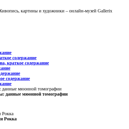
жание
раткое содержание
на, краткое содержание
жание
одержание
ое содержание
жание
ы: данные мюонной томографии
ни Рокка