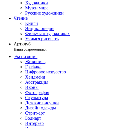
Художники
Музеи мира
Русские художники
Чтение
Книги
Энциклопедия
Фильмы о художниках
Учимся рисовать
Артклуб
Наши современники
Экспозиция
Живопись
Графика
Цифровое искусство
Хендмейд
Абстракция
Иконы
Фотография
Скульптура
Детские рисунки
Дизайн одежды
Стрит-арт
Бодиарт
Интерьер