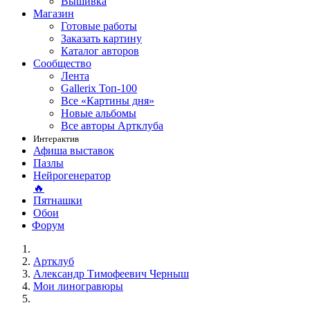
Вышивка
Магазин
Готовые работы
Заказать картину
Каталог авторов
Сообщество
Лента
Gallerix Топ-100
Все «Картины дня»
Новые альбомы
Все авторы Артклуба
Интерактив
Афиша выставок
Пазлы
Нейрогенератор
🔥
Пятнашки
Обои
Форум
Артклуб
Александр Тимофеевич Черныш
Мои линогравюры