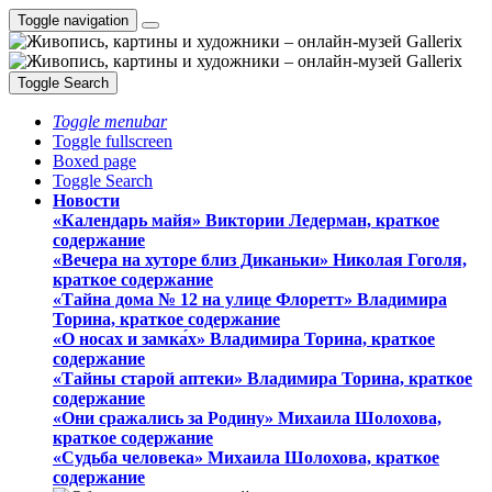
Toggle navigation
Toggle Search
Toggle menubar
Toggle fullscreen
Boxed page
Toggle Search
Новости
«Календарь майя» Виктории Ледерман, краткое
содержание
«Вечера на хуторе близ Диканьки» Николая Гоголя,
краткое содержание
«Тайна дома № 12 на улице Флоретт» Владимира
Торина, краткое содержание
«О носах и замка́х» Владимира Торина, краткое
содержание
«Тайны старой аптеки» Владимира Торина, краткое
содержание
«Они сражались за Родину» Михаила Шолохова,
краткое содержание
«Судьба человека» Михаила Шолохова, краткое
содержание