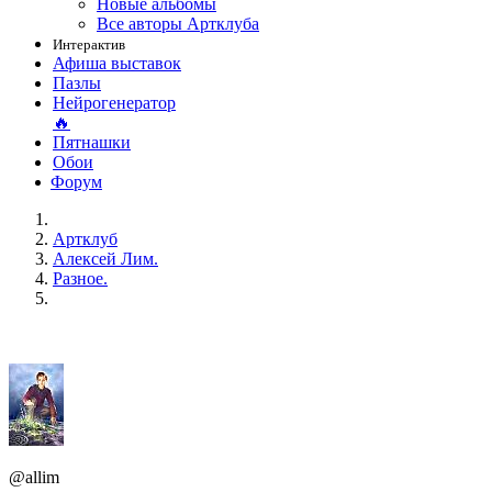
Новые альбомы
Все авторы Артклуба
Интерактив
Афиша выставок
Пазлы
Нейрогенератор
🔥
Пятнашки
Обои
Форум
Артклуб
Алексей Лим.
Разное.
@allim