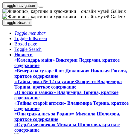
Toggle navigation
Toggle Search
Toggle menubar
Toggle fullscreen
Boxed page
Toggle Search
Новости
«Календарь майя» Виктории Ледерман, краткое
содержание
«Вечера на хуторе близ Диканьки» Николая Гоголя,
краткое содержание
«Тайна дома № 12 на улице Флоретт» Владимира
Торина, краткое содержание
«О носах и замка́х» Владимира Торина, краткое
содержание
«Тайны старой аптеки» Владимира Торина, краткое
содержание
«Они сражались за Родину» Михаила Шолохова,
краткое содержание
«Судьба человека» Михаила Шолохова, краткое
содержание