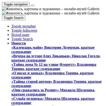
Toggle navigation
Toggle Search
Toggle menubar
Toggle fullscreen
Boxed page
Toggle Search
Новости
«Календарь майя» Виктории Ледерман, краткое
содержание
«Вечера на хуторе близ Диканьки» Николая Гоголя,
краткое содержание
«Тайна дома № 12 на улице Флоретт» Владимира
Торина, краткое содержание
«О носах и замка́х» Владимира Торина, краткое
содержание
«Тайны старой аптеки» Владимира Торина, краткое
содержание
«Они сражались за Родину» Михаила Шолохова,
краткое содержание
«Судьба человека» Михаила Шолохова, краткое
содержание