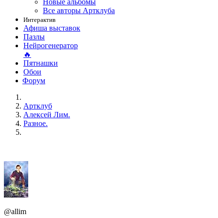
Новые альбомы
Все авторы Артклуба
Интерактив
Афиша выставок
Пазлы
Нейрогенератор
🔥
Пятнашки
Обои
Форум
Артклуб
Алексей Лим.
Разное.
@allim