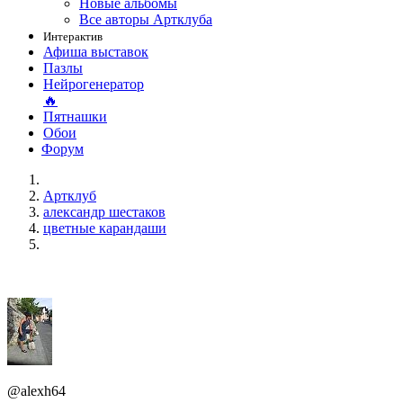
Новые альбомы
Все авторы Артклуба
Интерактив
Афиша выставок
Пазлы
Нейрогенератор
🔥
Пятнашки
Обои
Форум
Артклуб
александр шестаков
цветные карандаши
@alexh64