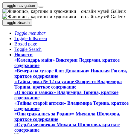
Toggle navigation
Toggle Search
Toggle menubar
Toggle fullscreen
Boxed page
Toggle Search
Новости
«Календарь майя» Виктории Ледерман, краткое
содержание
«Вечера на хуторе близ Диканьки» Николая Гоголя,
краткое содержание
«Тайна дома № 12 на улице Флоретт» Владимира
Торина, краткое содержание
«О носах и замка́х» Владимира Торина, краткое
содержание
«Тайны старой аптеки» Владимира Торина, краткое
содержание
«Они сражались за Родину» Михаила Шолохова,
краткое содержание
«Судьба человека» Михаила Шолохова, краткое
содержание