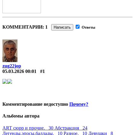
КОММЕНТАРИИ: 1
Написать
Ответы
zug22jop
05.03.2026 00:01
#1
Комментирование недоступно
Почему?
Альбомы автора
ART сюрр и прочие. 30
Абстракция 24
Легенды,эпосы,баллады. 10
Разное. 10
Девушки 8