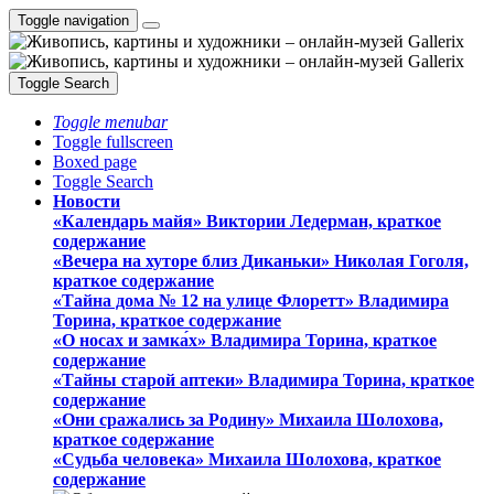
Toggle navigation
Toggle Search
Toggle menubar
Toggle fullscreen
Boxed page
Toggle Search
Новости
«Календарь майя» Виктории Ледерман, краткое
содержание
«Вечера на хуторе близ Диканьки» Николая Гоголя,
краткое содержание
«Тайна дома № 12 на улице Флоретт» Владимира
Торина, краткое содержание
«О носах и замка́х» Владимира Торина, краткое
содержание
«Тайны старой аптеки» Владимира Торина, краткое
содержание
«Они сражались за Родину» Михаила Шолохова,
краткое содержание
«Судьба человека» Михаила Шолохова, краткое
содержание