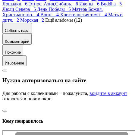
Лошадки 6
Этнос ,Азия,Сибирь. 6
Иконы 6
Buddha 5
Люди Севера 5
День Победы 5
Матерь Божия.
Христианство. 4
Воин. 4
Христианская тема. 4
Мать и
дитя. 2
Морская 2
Ещё альбомы (12)
Собрать пазл
Комментарий
Похожие
Избранное
Нужно авторизоваться на сайте
Для работы с коллекциями – пожалуйста,
войдите в аккаунт
откроется в новом окне
Кому понравилось