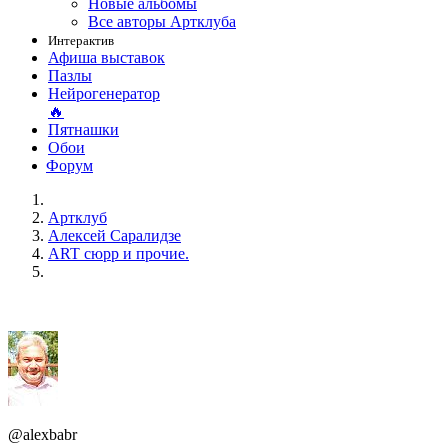
Новые альбомы
Все авторы Артклуба
Интерактив
Афиша выставок
Пазлы
Нейрогенератор
🔥
Пятнашки
Обои
Форум
Артклуб
Алексей Саралидзе
ART сюрр и прочие.
@alexbabr