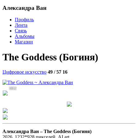
Александра Ван
Профиль
Лента
Связь
Альбомы
Магазин
The Goddess (Богиня)
Цифровое искусство
49 / 57
16
1812
Александра Ван –
The Goddess (Богиня)
2026, 1232*928 пикселей, AI art