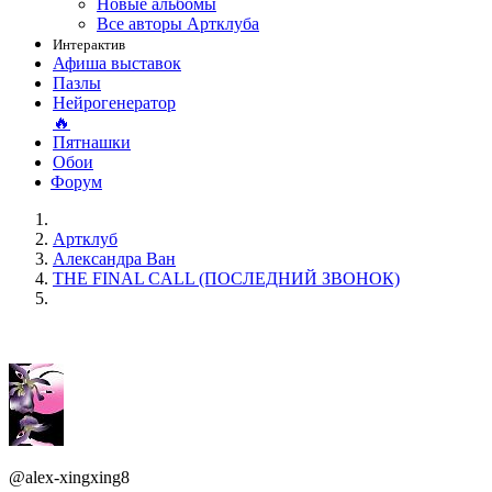
Новые альбомы
Все авторы Артклуба
Интерактив
Афиша выставок
Пазлы
Нейрогенератор
🔥
Пятнашки
Обои
Форум
Артклуб
Александра Ван
THE FINAL CALL (ПОСЛЕДНИЙ ЗВОНОК)
@alex-xingxing8