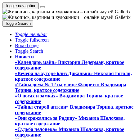
Toggle navigation
Toggle Search
Toggle menubar
Toggle fullscreen
Boxed page
Toggle Search
Новости
«Календарь майя» Виктории Ледерман, краткое
содержание
«Вечера на хуторе близ Диканьки» Николая Гоголя,
краткое содержание
«Тайна дома № 12 на улице Флоретт» Владимира
Торина, краткое содержание
«О носах и замка́х» Владимира Торина, краткое
содержание
«Тайны старой аптеки» Владимира Торина, краткое
содержание
«Они сражались за Родину» Михаила Шолохова,
краткое содержание
«Судьба человека» Михаила Шолохова, краткое
содержание