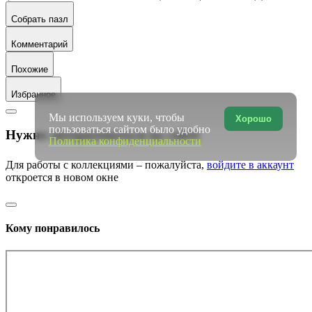
Собрать пазл
Комментарий
Похожие
Избранное
Мы используем куки, чтобы
Хорошо
пользоваться сайтом было удобно
Нужно авторизоваться на сайте
Политика конфиденциальности
Для работы с коллекциями – пожалуйста,
войдите в аккаунт
откроется в новом окне
Кому понравилось