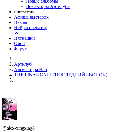
Новые альбомы
Все авторы Артклуба
Интерактив
Афиша выставок
Пазлы
Нейрогенератор
🔥
Пятнашки
Обои
Форум
Артклуб
Александра Ван
THE FINAL CALL (ПОСЛЕДНИЙ ЗВОНОК)
@alex-xingxing8