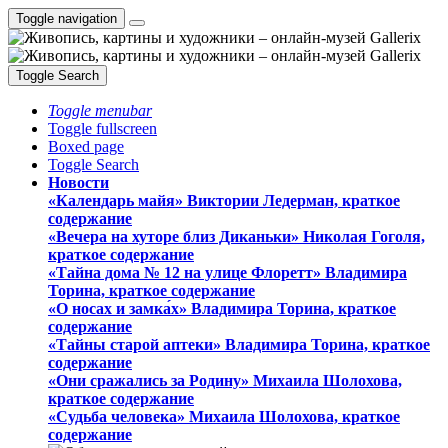
Toggle navigation
Toggle Search
Toggle menubar
Toggle fullscreen
Boxed page
Toggle Search
Новости
«Календарь майя» Виктории Ледерман, краткое
содержание
«Вечера на хуторе близ Диканьки» Николая Гоголя,
краткое содержание
«Тайна дома № 12 на улице Флоретт» Владимира
Торина, краткое содержание
«О носах и замка́х» Владимира Торина, краткое
содержание
«Тайны старой аптеки» Владимира Торина, краткое
содержание
«Они сражались за Родину» Михаила Шолохова,
краткое содержание
«Судьба человека» Михаила Шолохова, краткое
содержание