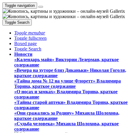
Toggle navigation
Toggle Search
Toggle menubar
Toggle fullscreen
Boxed page
Toggle Search
Новости
«Календарь майя» Виктории Ледерман, краткое
содержание
«Вечера на хуторе близ Диканьки» Николая Гоголя,
краткое содержание
«Тайна дома № 12 на улице Флоретт» Владимира
Торина, краткое содержание
«О носах и замка́х» Владимира Торина, краткое
содержание
«Тайны старой аптеки» Владимира Торина, краткое
содержание
«Они сражались за Родину» Михаила Шолохова,
краткое содержание
«Судьба человека» Михаила Шолохова, краткое
содержание