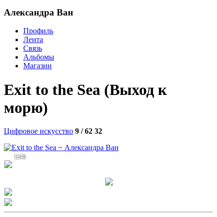
Александра Ван
Профиль
Лента
Связь
Альбомы
Магазин
Exit to the Sea (Выход к
морю)
Цифровое искусство
9 / 62
32
1240