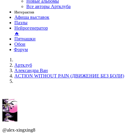
Новые альбомы
Все авторы Артклуба
Интерактив
Афиша выставок
Пазлы
Нейрогенератор
🔥
Пятнашки
Обои
Форум
Артклуб
Александра Ван
ACTION WITHOUT PAIN (ДВИЖЕНИЕ БЕЗ БОЛИ)
@alex-xingxing8