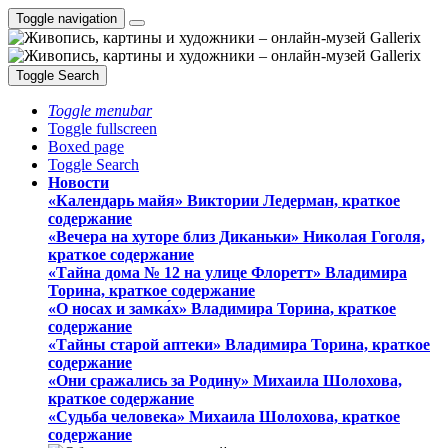
Toggle navigation
Toggle Search
Toggle menubar
Toggle fullscreen
Boxed page
Toggle Search
Новости
«Календарь майя» Виктории Ледерман, краткое
содержание
«Вечера на хуторе близ Диканьки» Николая Гоголя,
краткое содержание
«Тайна дома № 12 на улице Флоретт» Владимира
Торина, краткое содержание
«О носах и замка́х» Владимира Торина, краткое
содержание
«Тайны старой аптеки» Владимира Торина, краткое
содержание
«Они сражались за Родину» Михаила Шолохова,
краткое содержание
«Судьба человека» Михаила Шолохова, краткое
содержание