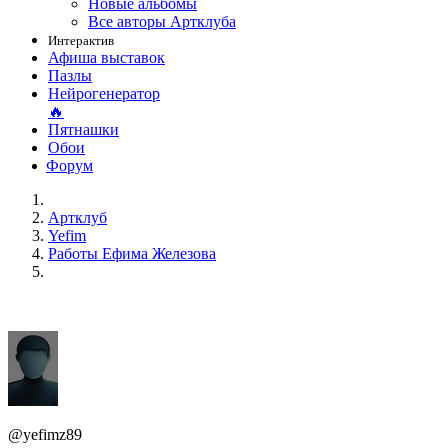
Новые альбомы
Все авторы Артклуба
Интерактив
Афиша выставок
Пазлы
Нейрогенератор
🔥
Пятнашки
Обои
Форум
Артклуб
Yefim
Работы Ефима Железова
@yefimz89