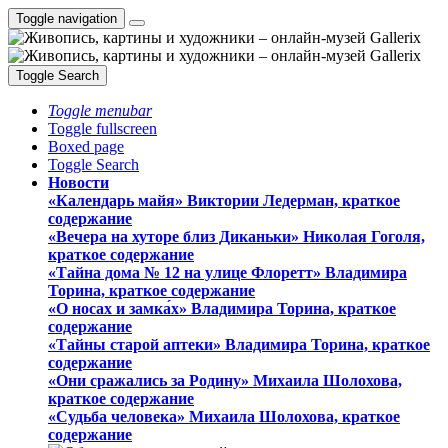
Toggle navigation
Toggle Search
Toggle menubar
Toggle fullscreen
Boxed page
Toggle Search
Новости
«Календарь майя» Виктории Ледерман, краткое
содержание
«Вечера на хуторе близ Диканьки» Николая Гоголя,
краткое содержание
«Тайна дома № 12 на улице Флоретт» Владимира
Торина, краткое содержание
«О носах и замка́х» Владимира Торина, краткое
содержание
«Тайны старой аптеки» Владимира Торина, краткое
содержание
«Они сражались за Родину» Михаила Шолохова,
краткое содержание
«Судьба человека» Михаила Шолохова, краткое
содержание