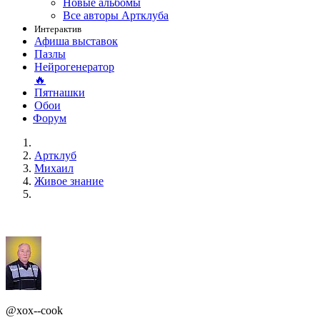
Новые альбомы
Все авторы Артклуба
Интерактив
Афиша выставок
Пазлы
Нейрогенератор
🔥
Пятнашки
Обои
Форум
Артклуб
Михаил
Живое знание
@xox--cook