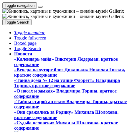
Toggle navigation
Toggle Search
Toggle menubar
Toggle fullscreen
Boxed page
Toggle Search
Новости
«Календарь майя» Виктории Ледерман, краткое
содержание
«Вечера на хуторе близ Диканьки» Николая Гоголя,
краткое содержание
«Тайна дома № 12 на улице Флоретт» Владимира
Торина, краткое содержание
«О носах и замка́х» Владимира Торина, краткое
содержание
«Тайны старой аптеки» Владимира Торина, краткое
содержание
«Они сражались за Родину» Михаила Шолохова,
краткое содержание
«Судьба человека» Михаила Шолохова, краткое
содержание