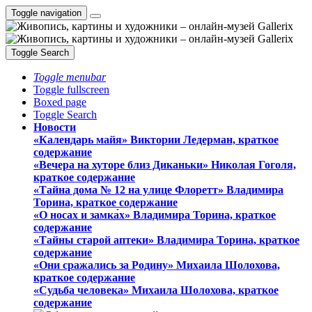
Toggle navigation
Toggle Search
Toggle menubar
Toggle fullscreen
Boxed page
Toggle Search
Новости
«Календарь майя» Виктории Ледерман, краткое
содержание
«Вечера на хуторе близ Диканьки» Николая Гоголя,
краткое содержание
«Тайна дома № 12 на улице Флоретт» Владимира
Торина, краткое содержание
«О носах и замка́х» Владимира Торина, краткое
содержание
«Тайны старой аптеки» Владимира Торина, краткое
содержание
«Они сражались за Родину» Михаила Шолохова,
краткое содержание
«Судьба человека» Михаила Шолохова, краткое
содержание