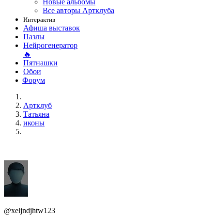
Новые альбомы
Все авторы Артклуба
Интерактив
Афиша выставок
Пазлы
Нейрогенератор
🔥
Пятнашки
Обои
Форум
Артклуб
Татьяна
иконы
@xeljndjhtw123