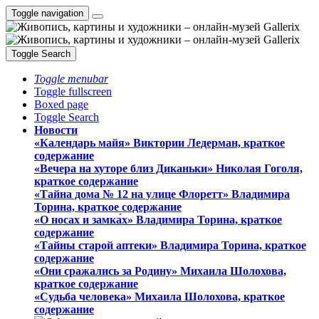
Toggle navigation
Toggle Search
Toggle menubar
Toggle fullscreen
Boxed page
Toggle Search
Новости
«Календарь майя» Виктории Ледерман, краткое
содержание
«Вечера на хуторе близ Диканьки» Николая Гоголя,
краткое содержание
«Тайна дома № 12 на улице Флоретт» Владимира
Торина, краткое содержание
«О носах и замка́х» Владимира Торина, краткое
содержание
«Тайны старой аптеки» Владимира Торина, краткое
содержание
«Они сражались за Родину» Михаила Шолохова,
краткое содержание
«Судьба человека» Михаила Шолохова, краткое
содержание