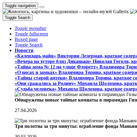
Toggle navigation
Toggle Search
Toggle menubar
Toggle fullscreen
Boxed page
Toggle Search
Новости
«Календарь майя» Виктории Ледерман, краткое содер
«Вечера на хуторе близ Диканьки» Николая Гоголя, к
«Тайна дома № 12 на улице Флоретт» Владимира Тори
«О носах и замка́х» Владимира Торина, краткое содер
«Тайны старой аптеки» Владимира Торина, краткое с
«Они сражались за Родину» Михаила Шолохова, кратк
«Судьба человека» Михаила Шолохова, краткое содер
Обнаружены новые тайные комнаты в пирамидах Гиз
27.04.2026
Три полотна за три минуты: ограбление фонда Манья
30.03.2026