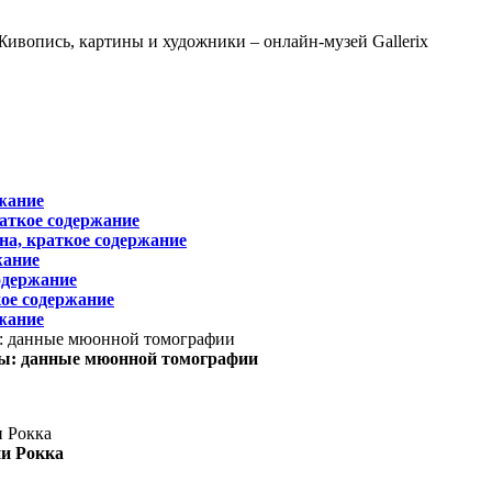
жание
раткое содержание
на, краткое содержание
жание
одержание
ое содержание
жание
ы: данные мюонной томографии
ни Рокка