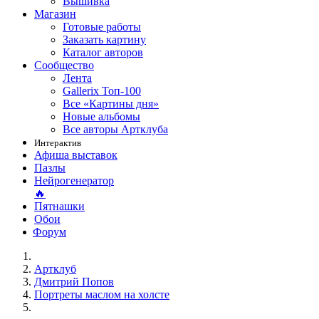
Вышивка
Магазин
Готовые работы
Заказать картину
Каталог авторов
Сообщество
Лента
Gallerix Топ-100
Все «Картины дня»
Новые альбомы
Все авторы Артклуба
Интерактив
Афиша выставок
Пазлы
Нейрогенератор
🔥
Пятнашки
Обои
Форум
Артклуб
Дмитрий Попов
Портреты маслом на холсте