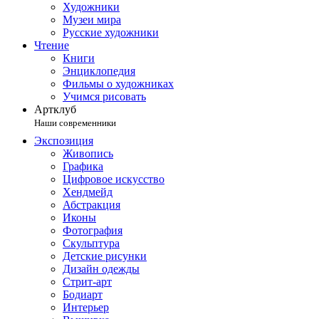
Художники
Музеи мира
Русские художники
Чтение
Книги
Энциклопедия
Фильмы о художниках
Учимся рисовать
Артклуб
Наши современники
Экспозиция
Живопись
Графика
Цифровое искусство
Хендмейд
Абстракция
Иконы
Фотография
Скульптура
Детские рисунки
Дизайн одежды
Стрит-арт
Бодиарт
Интерьер