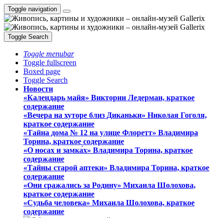
Toggle navigation
Toggle Search
Toggle menubar
Toggle fullscreen
Boxed page
Toggle Search
Новости
«Календарь майя» Виктории Ледерман, краткое
содержание
«Вечера на хуторе близ Диканьки» Николая Гоголя,
краткое содержание
«Тайна дома № 12 на улице Флоретт» Владимира
Торина, краткое содержание
«О носах и замка́х» Владимира Торина, краткое
содержание
«Тайны старой аптеки» Владимира Торина, краткое
содержание
«Они сражались за Родину» Михаила Шолохова,
краткое содержание
«Судьба человека» Михаила Шолохова, краткое
содержание