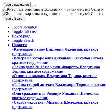
Toggle navigation
Toggle Search
Toggle menubar
Toggle fullscreen
Boxed page
Toggle Search
Новости
«Календарь майя» Виктории Ледерман, краткое
содержание
«Вечера на хуторе близ Диканьки» Николая Гоголя,
краткое содержание
«Тайна дома № 12 на улице Флоретт» Владимира
Торина, краткое содержание
«О носах и замка́х» Владимира Торина, краткое
содержание
«Тайны старой аптеки» Владимира Торина, краткое
содержание
«Они сражались за Родину» Михаила Шолохова,
краткое содержание
«Судьба человека» Михаила Шолохова, краткое
содержание