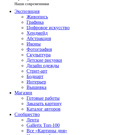
Наши современники
Экспозиция
Живопись
Графика
Цифровое искусство
Хендмейд
Абстракция
Иконы
Фотография
Скульптура
Детские рисунки
Дизайн одежды
Стрит-арт
Бодиарт
Интерьер
Вышивка
Магазин
Готовые работы
Заказать картину
Каталог авторов
Сообщество
Лента
Gallerix Топ-100
Все «Картины дня»