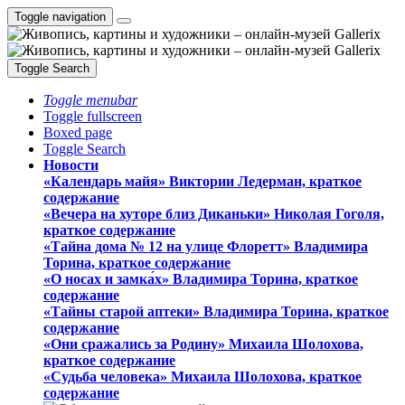
Toggle navigation
Toggle Search
Toggle menubar
Toggle fullscreen
Boxed page
Toggle Search
Новости
«Календарь майя» Виктории Ледерман, краткое
содержание
«Вечера на хуторе близ Диканьки» Николая Гоголя,
краткое содержание
«Тайна дома № 12 на улице Флоретт» Владимира
Торина, краткое содержание
«О носах и замка́х» Владимира Торина, краткое
содержание
«Тайны старой аптеки» Владимира Торина, краткое
содержание
«Они сражались за Родину» Михаила Шолохова,
краткое содержание
«Судьба человека» Михаила Шолохова, краткое
содержание