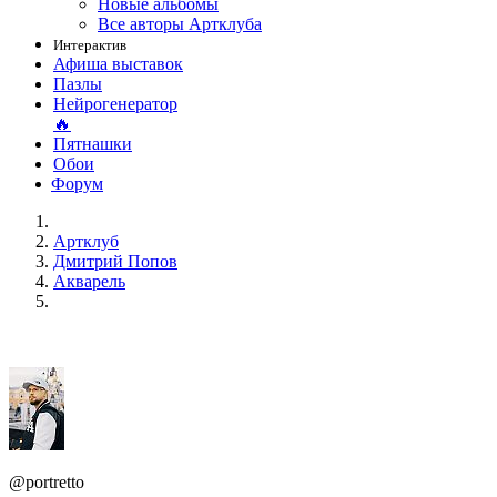
Новые альбомы
Все авторы Артклуба
Интерактив
Афиша выставок
Пазлы
Нейрогенератор
🔥
Пятнашки
Обои
Форум
Артклуб
Дмитрий Попов
Акварель
@portretto