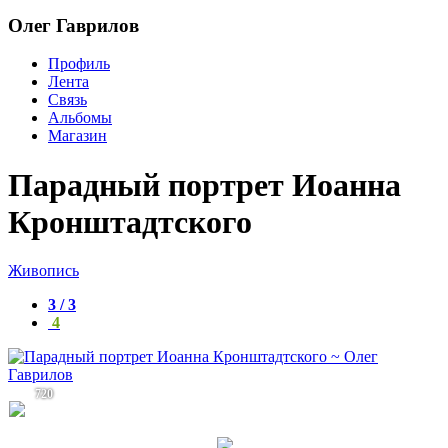
Олег Гаврилов
Профиль
Лента
Связь
Альбомы
Магазин
Парадный портрет Иоанна
Кронштадтского
Живопись
3 / 3
4
720