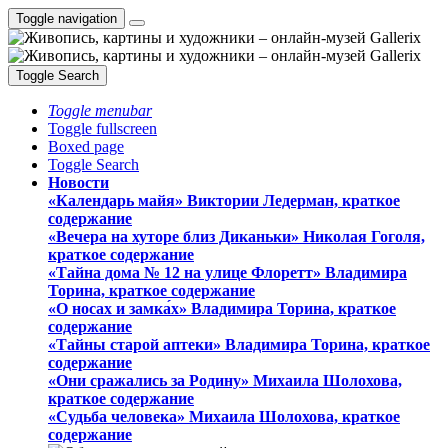
Toggle navigation
Toggle Search
Toggle menubar
Toggle fullscreen
Boxed page
Toggle Search
Новости
«Календарь майя» Виктории Ледерман, краткое
содержание
«Вечера на хуторе близ Диканьки» Николая Гоголя,
краткое содержание
«Тайна дома № 12 на улице Флоретт» Владимира
Торина, краткое содержание
«О носах и замка́х» Владимира Торина, краткое
содержание
«Тайны старой аптеки» Владимира Торина, краткое
содержание
«Они сражались за Родину» Михаила Шолохова,
краткое содержание
«Судьба человека» Михаила Шолохова, краткое
содержание