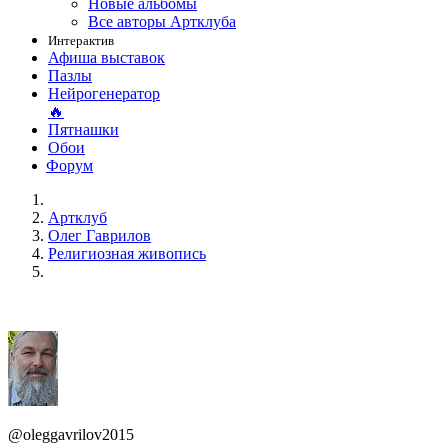
Новые альбомы
Все авторы Артклуба
Интерактив
Афиша выставок
Пазлы
Нейрогенератор
🔥
Пятнашки
Обои
Форум
Артклуб
Олег Гаврилов
Религиозная живопись
@oleggavrilov2015