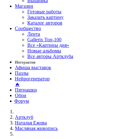
Вышивка
Магазин
Готовые работы
Заказать картину
Каталог авторов
Сообщество
Лента
Gallerix Топ-100
Все «Картины дня»
Новые альбомы
Все авторы Артклуба
Интерактив
Афиша выставок
Пазлы
Нейрогенератор
🔥
Пятнашки
Обои
Форум
Артклуб
Наталья Ежова
Масляная живопись