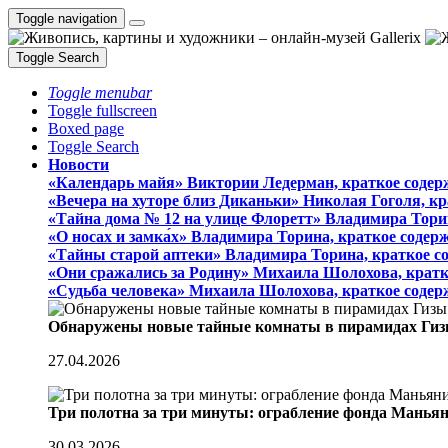
Toggle navigation
Toggle Search
Toggle menubar
Toggle fullscreen
Boxed page
Toggle Search
Новости
«Календарь майя» Виктории Ледерман, краткое содер
«Вечера на хуторе близ Диканьки» Николая Гоголя, к
«Тайна дома № 12 на улице Флоретт» Владимира Тори
«О носах и замка́х» Владимира Торина, краткое содер
«Тайны старой аптеки» Владимира Торина, краткое с
«Они сражались за Родину» Михаила Шолохова, кратк
«Судьба человека» Михаила Шолохова, краткое содер
Обнаружены новые тайные комнаты в пирамидах Гиз
27.04.2026
Три полотна за три минуты: ограбление фонда Манья
30.03.2026