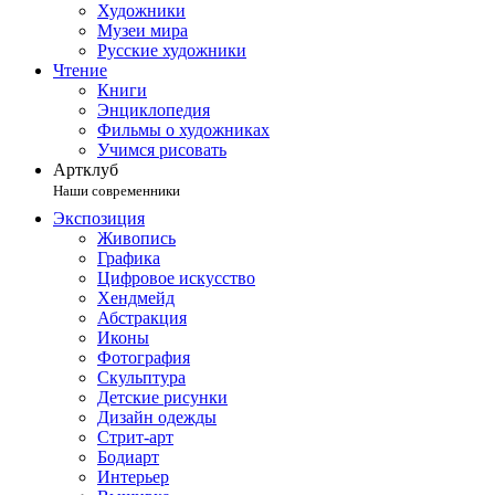
Художники
Музеи мира
Русские художники
Чтение
Книги
Энциклопедия
Фильмы о художниках
Учимся рисовать
Артклуб
Наши современники
Экспозиция
Живопись
Графика
Цифровое искусство
Хендмейд
Абстракция
Иконы
Фотография
Скульптура
Детские рисунки
Дизайн одежды
Стрит-арт
Бодиарт
Интерьер