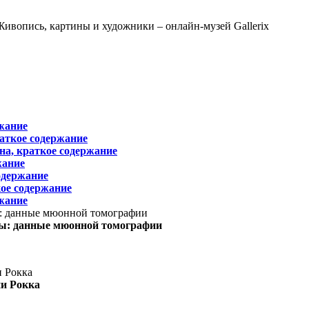
жание
раткое содержание
на, краткое содержание
жание
одержание
ое содержание
жание
ы: данные мюонной томографии
ни Рокка