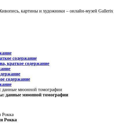
жание
раткое содержание
на, краткое содержание
жание
одержание
ое содержание
жание
ы: данные мюонной томографии
ни Рокка