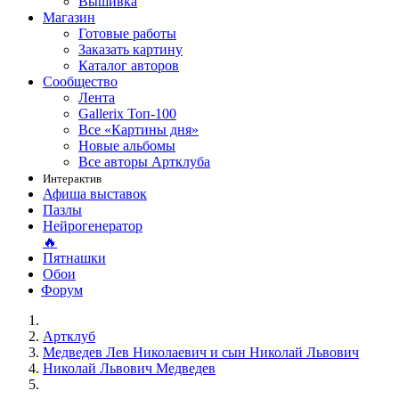
Вышивка
Магазин
Готовые работы
Заказать картину
Каталог авторов
Сообщество
Лента
Gallerix Топ-100
Все «Картины дня»
Новые альбомы
Все авторы Артклуба
Интерактив
Афиша выставок
Пазлы
Нейрогенератор
🔥
Пятнашки
Обои
Форум
Артклуб
Медведев Лев Николаевич и сын Николай Львович
Николай Львович Медведев