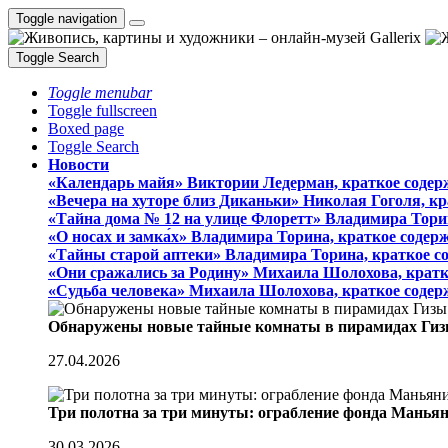
Toggle navigation
Toggle Search
Toggle menubar
Toggle fullscreen
Boxed page
Toggle Search
Новости
«Календарь майя» Виктории Ледерман, краткое содер
«Вечера на хуторе близ Диканьки» Николая Гоголя, к
«Тайна дома № 12 на улице Флоретт» Владимира Тори
«О носах и замка́х» Владимира Торина, краткое содер
«Тайны старой аптеки» Владимира Торина, краткое с
«Они сражались за Родину» Михаила Шолохова, кратк
«Судьба человека» Михаила Шолохова, краткое содер
Обнаружены новые тайные комнаты в пирамидах Гиз
27.04.2026
Три полотна за три минуты: ограбление фонда Манья
30.03.2026