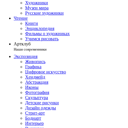
Художники
Музеи мира
Русские художники
Чтение
Книги
Энциклопедия
Фильмы о художниках
Учимся рисовать
Артклуб
Наши современники
Экспозиция
Живопись
Графика
Цифровое искусство
Хендмейд
Абстракция
Иконы
Фотография
Скульптура
Детские рисунки
Дизайн одежды
Стрит-арт
Бодиарт
Интерьер