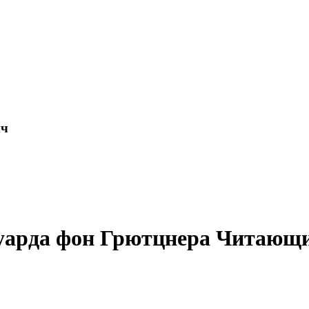
ич
уарда фон Грютцнера Читающи