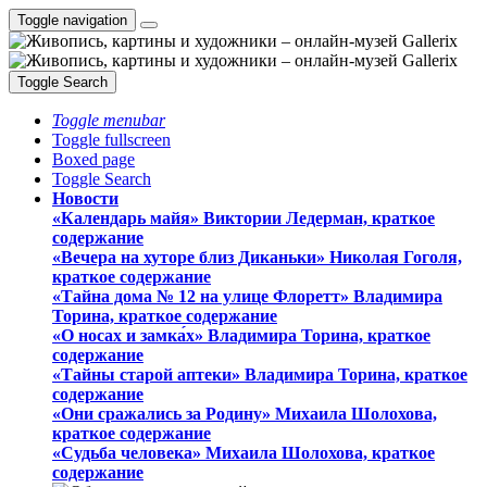
Toggle navigation
Toggle Search
Toggle menubar
Toggle fullscreen
Boxed page
Toggle Search
Новости
«Календарь майя» Виктории Ледерман, краткое
содержание
«Вечера на хуторе близ Диканьки» Николая Гоголя,
краткое содержание
«Тайна дома № 12 на улице Флоретт» Владимира
Торина, краткое содержание
«О носах и замка́х» Владимира Торина, краткое
содержание
«Тайны старой аптеки» Владимира Торина, краткое
содержание
«Они сражались за Родину» Михаила Шолохова,
краткое содержание
«Судьба человека» Михаила Шолохова, краткое
содержание