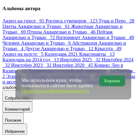
Альбомы автора
Акрил на гипсе 91
Роспись сувениров 123
Тушь и Перо 28
Цветы Акварелью и Тушью 61
Животные Акварелью и
Тушью 69
Птицы Акварелью и Тушью 46
Пейзаж
Акварелью и Тушью 72
Натюрморт Акварелью и Тушью 49
Человек Акварелью и Тушью 6
Абстракция Акварелью и
Тушью 4
Другое Акварелью и Тушью 12
Крысота 49
Акрил на холсте 5
Календарь 2021 Крысонавты 13
Календарь на 2014 год 13
Инктобер 2025 32
Инктобер 2024
32
Инктобер 2023 32
Инктобер 2020 45
Комикс Лео в
Казани 14
Упражнения по китайской живописи 14
Граттаж
2
Эскизы 33
Роспись эпоксидной смолы 40
Роспись одежды
Мы используем куки, чтобы
Хорошо
и аксессуаров 26
Роспись по стеклу и керамике 16
Ещё
пользоваться сайтом было удобно
альбомы (23)
Политика конфиденциальности
Собрать пазл
Комментарий
Похожие
Избранное