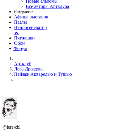
Новые альбомы
Все авторы Артклуба
Интерактив
Афиша выставок
Пазлы
Нейрогенератор
🔥
Пятнашки
Обои
Форум
Артклуб
Лера Дроздова
Пейзаж Акварелью и Тушью
@lera-cbl