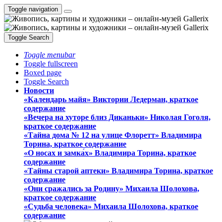
Toggle navigation
Toggle Search
Toggle menubar
Toggle fullscreen
Boxed page
Toggle Search
Новости
«Календарь майя» Виктории Ледерман, краткое
содержание
«Вечера на хуторе близ Диканьки» Николая Гоголя,
краткое содержание
«Тайна дома № 12 на улице Флоретт» Владимира
Торина, краткое содержание
«О носах и замка́х» Владимира Торина, краткое
содержание
«Тайны старой аптеки» Владимира Торина, краткое
содержание
«Они сражались за Родину» Михаила Шолохова,
краткое содержание
«Судьба человека» Михаила Шолохова, краткое
содержание