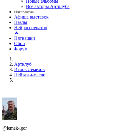
Новые альбомы
Все авторы Артклуба
Интерактив
Афиша выставок
Пазлы
Нейрогенератор
🔥
Пятнашки
Обои
Форум
Артклуб
Игорь Лемехов
Пейзажи-масло
@lemek-igor