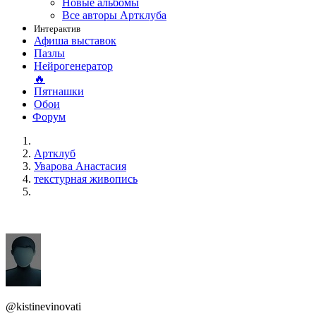
Новые альбомы
Все авторы Артклуба
Интерактив
Афиша выставок
Пазлы
Нейрогенератор
🔥
Пятнашки
Обои
Форум
Артклуб
Уварова Анастасия
текстурная живопись
@kistinevinovati