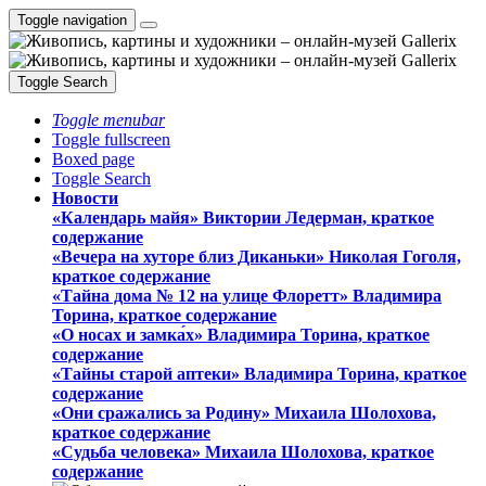
Toggle navigation
Toggle Search
Toggle menubar
Toggle fullscreen
Boxed page
Toggle Search
Новости
«Календарь майя» Виктории Ледерман, краткое
содержание
«Вечера на хуторе близ Диканьки» Николая Гоголя,
краткое содержание
«Тайна дома № 12 на улице Флоретт» Владимира
Торина, краткое содержание
«О носах и замка́х» Владимира Торина, краткое
содержание
«Тайны старой аптеки» Владимира Торина, краткое
содержание
«Они сражались за Родину» Михаила Шолохова,
краткое содержание
«Судьба человека» Михаила Шолохова, краткое
содержание