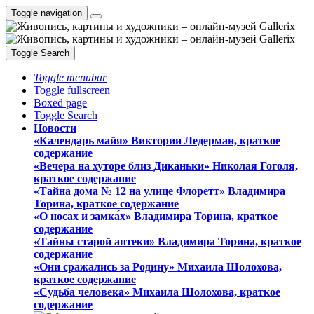
Toggle navigation
Toggle Search
Toggle menubar
Toggle fullscreen
Boxed page
Toggle Search
Новости
«Календарь майя» Виктории Ледерман, краткое
содержание
«Вечера на хуторе близ Диканьки» Николая Гоголя,
краткое содержание
«Тайна дома № 12 на улице Флоретт» Владимира
Торина, краткое содержание
«О носах и замка́х» Владимира Торина, краткое
содержание
«Тайны старой аптеки» Владимира Торина, краткое
содержание
«Они сражались за Родину» Михаила Шолохова,
краткое содержание
«Судьба человека» Михаила Шолохова, краткое
содержание