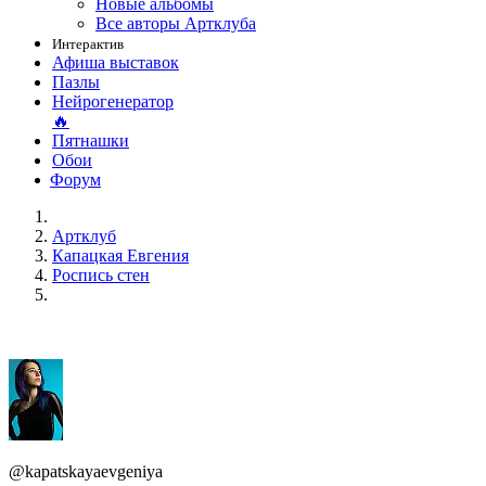
Новые альбомы
Все авторы Артклуба
Интерактив
Афиша выставок
Пазлы
Нейрогенератор
🔥
Пятнашки
Обои
Форум
Артклуб
Капацкая Евгения
Роспись стен
@kapatskayaevgeniya