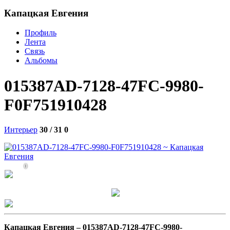
Капацкая Евгения
Профиль
Лента
Связь
Альбомы
015387AD-7128-47FC-9980-
F0F751910428
Интерьер
30 / 31
0
0
Капацкая Евгения –
015387AD-7128-47FC-9980-