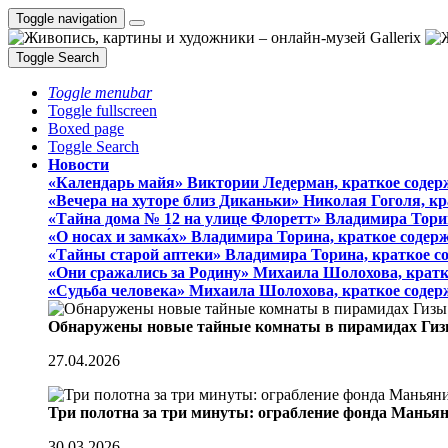
Toggle navigation
Toggle Search
Toggle menubar
Toggle fullscreen
Boxed page
Toggle Search
Новости
«Календарь майя» Виктории Ледерман, краткое содер
«Вечера на хуторе близ Диканьки» Николая Гоголя, к
«Тайна дома № 12 на улице Флоретт» Владимира Тори
«О носах и замка́х» Владимира Торина, краткое содер
«Тайны старой аптеки» Владимира Торина, краткое с
«Они сражались за Родину» Михаила Шолохова, кратк
«Судьба человека» Михаила Шолохова, краткое содер
Обнаружены новые тайные комнаты в пирамидах Гиз
27.04.2026
Три полотна за три минуты: ограбление фонда Манья
30.03.2026