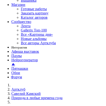
Вышивка
Магазин
Готовые работы
Заказать картину
Каталог авторов
Сообщество
Лента
Gallerix Топ-100
Все «Картины дня»
Новые альбомы
Все авторы Артклуба
Интерактив
Афиша выставок
Пазлы
Нейрогенератор
🔥
Пятнашки
Обои
Форум
Артклуб
Савелий Камский
Природа в любые времена года