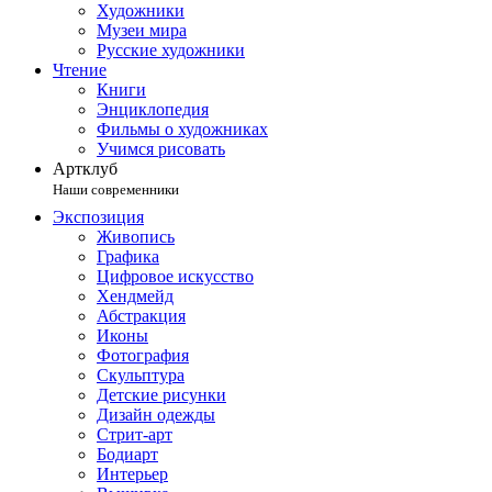
Художники
Музеи мира
Русские художники
Чтение
Книги
Энциклопедия
Фильмы о художниках
Учимся рисовать
Артклуб
Наши современники
Экспозиция
Живопись
Графика
Цифровое искусство
Хендмейд
Абстракция
Иконы
Фотография
Скульптура
Детские рисунки
Дизайн одежды
Стрит-арт
Бодиарт
Интерьер