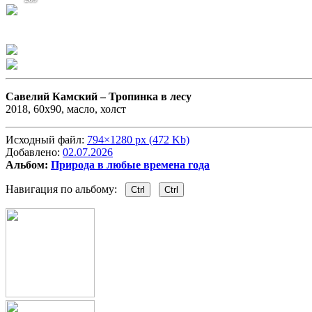
Савелий Камский –
Тропинка в лесу
2018, 60х90, масло, холст
Исходный файл:
794×1280 px (472 Kb)
Добавлено:
02.07.2026
Альбом:
Природа в любые времена года
Навигация по альбому:
Ctrl
Ctrl