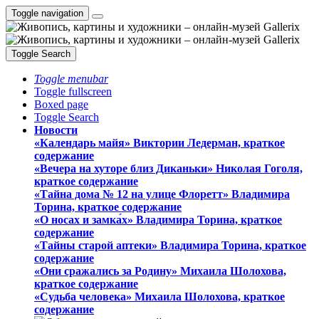
Toggle navigation
Toggle Search
Toggle menubar
Toggle fullscreen
Boxed page
Toggle Search
Новости
«Календарь майя» Виктории Ледерман, краткое
содержание
«Вечера на хуторе близ Диканьки» Николая Гоголя,
краткое содержание
«Тайна дома № 12 на улице Флоретт» Владимира
Торина, краткое содержание
«О носах и замка́х» Владимира Торина, краткое
содержание
«Тайны старой аптеки» Владимира Торина, краткое
содержание
«Они сражались за Родину» Михаила Шолохова,
краткое содержание
«Судьба человека» Михаила Шолохова, краткое
содержание