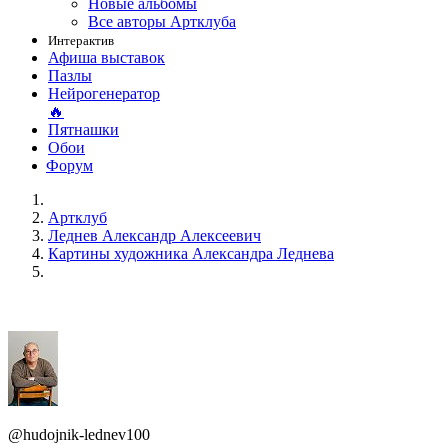
Новые альбомы
Все авторы Артклуба
Интерактив
Афиша выставок
Пазлы
Нейрогенератор
🔥
Пятнашки
Обои
Форум
Артклуб
Леднев Александр Алексеевич
Картины художника Александра Леднева
@hudojnik-lednev100