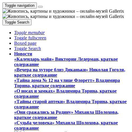
Toggle navigation
Toggle Search
Toggle menubar
Toggle fullscreen
Boxed page
Toggle Search
Новости
«Календарь майя» Виктории Ледерман, краткое
содержание
«Вечера на хуторе близ Диканьки» Николая Гоголя,
краткое содержание
«Тайна дома № 12 на улице Флоретт» Владимира
Торина, краткое содержание
«О носах и замка́х» Владимира Торина, краткое
содержание
«Тайны старой аптеки» Владимира Торина, краткое
содержание
«Они сражались за Родину» Михаила Шолохова,
краткое содержание
«Судьба человека» Михаила Шолохова, краткое
содержание