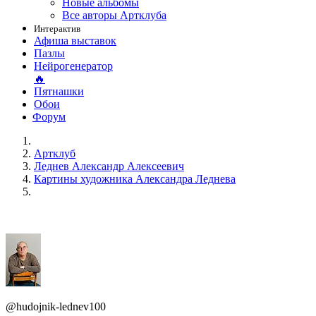
Новые альбомы
Все авторы Артклуба
Интерактив
Афиша выставок
Пазлы
Нейрогенератор
🔥
Пятнашки
Обои
Форум
Артклуб
Леднев Александр Алексеевич
Картины художника Александра Леднева
@hudojnik-lednev100