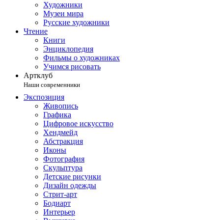
Художники
Музеи мира
Русские художники
Чтение
Книги
Энциклопедия
Фильмы о художниках
Учимся рисовать
Артклуб
Наши современники
Экспозиция
Живопись
Графика
Цифровое искусство
Хендмейд
Абстракция
Иконы
Фотография
Скульптура
Детские рисунки
Дизайн одежды
Стрит-арт
Бодиарт
Интерьер