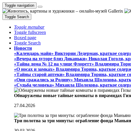
Toggle navigation
Toggle Search
Toggle menubar
Toggle fullscreen
Boxed page
Toggle Search
Новости
«Календарь майя» Виктории Ледерман, краткое содер
«Вечера на хуторе близ Диканьки» Николая Гоголя, к
«Тайна дома № 12 на улице Флоретт» Владимира Тори
«О носах и замка́х» Владимира Торина, краткое содер
«Тайны старой аптеки» Владимира Торина, краткое с
«Они сражались за Родину» Михаила Шолохова, кратк
«Судьба человека» Михаила Шолохова, краткое содер
Обнаружены новые тайные комнаты в пирамидах Гиз
27.04.2026
Три полотна за три минуты: ограбление фонда Манья
30.03.2026