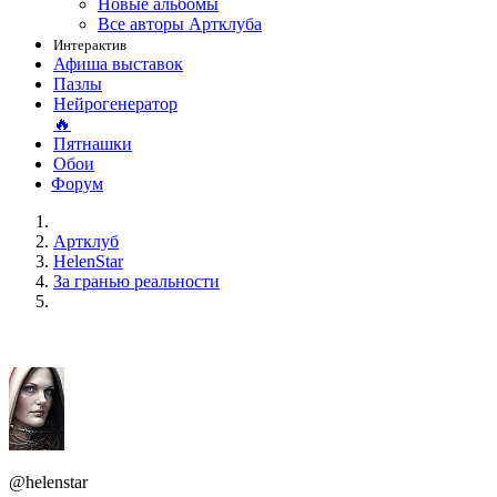
Новые альбомы
Все авторы Артклуба
Интерактив
Афиша выставок
Пазлы
Нейрогенератор
🔥
Пятнашки
Обои
Форум
Артклуб
HelenStar
За гранью реальности
@helenstar