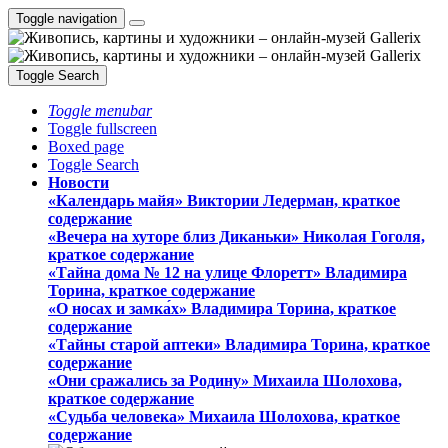
Toggle navigation
Toggle Search
Toggle menubar
Toggle fullscreen
Boxed page
Toggle Search
Новости
«Календарь майя» Виктории Ледерман, краткое
содержание
«Вечера на хуторе близ Диканьки» Николая Гоголя,
краткое содержание
«Тайна дома № 12 на улице Флоретт» Владимира
Торина, краткое содержание
«О носах и замка́х» Владимира Торина, краткое
содержание
«Тайны старой аптеки» Владимира Торина, краткое
содержание
«Они сражались за Родину» Михаила Шолохова,
краткое содержание
«Судьба человека» Михаила Шолохова, краткое
содержание