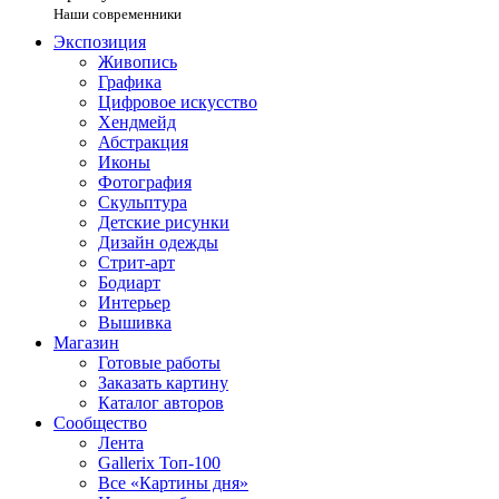
Наши современники
Экспозиция
Живопись
Графика
Цифровое искусство
Хендмейд
Абстракция
Иконы
Фотография
Скульптура
Детские рисунки
Дизайн одежды
Стрит-арт
Бодиарт
Интерьер
Вышивка
Магазин
Готовые работы
Заказать картину
Каталог авторов
Сообщество
Лента
Gallerix Топ-100
Все «Картины дня»