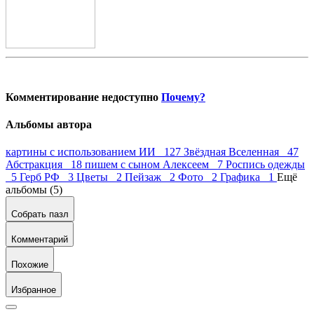
Комментирование недоступно
Почему?
Альбомы автора
картины с использованием ИИ 127
Звёздная Вселенная 47
Абстракция 18
пишем с сыном Алексеем 7
Роспись одежды
5
Герб РФ 3
Цветы 2
Пейзаж 2
Фото 2
Графика 1
Ещё
альбомы (5)
Собрать пазл
Комментарий
Похожие
Избранное