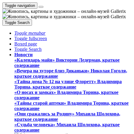
Toggle navigation
Toggle Search
Toggle menubar
Toggle fullscreen
Boxed page
Toggle Search
Новости
«Календарь майя» Виктории Ледерман, краткое
содержание
«Вечера на хуторе близ Диканьки» Николая Гоголя,
краткое содержание
«Тайна дома № 12 на улице Флоретт» Владимира
Торина, краткое содержание
«О носах и замка́х» Владимира Торина, краткое
содержание
«Тайны старой аптеки» Владимира Торина, краткое
содержание
«Они сражались за Родину» Михаила Шолохова,
краткое содержание
«Судьба человека» Михаила Шолохова, краткое
содержание