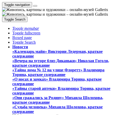
Toggle navigation
Toggle Search
Toggle menubar
Toggle fullscreen
Boxed page
Toggle Search
Новости
«Календарь майя» Виктории Ледерман, краткое
содержание
«Вечера на хуторе близ Диканьки» Николая Гоголя,
краткое содержание
«Тайна дома № 12 на улице Флоретт» Владимира
Торина, краткое содержание
«О носах и замка́х» Владимира Торина, краткое
содержание
«Тайны старой аптеки» Владимира Торина, краткое
содержание
«Они сражались за Родину» Михаила Шолохова,
краткое содержание
«Судьба человека» Михаила Шолохова, краткое
содержание