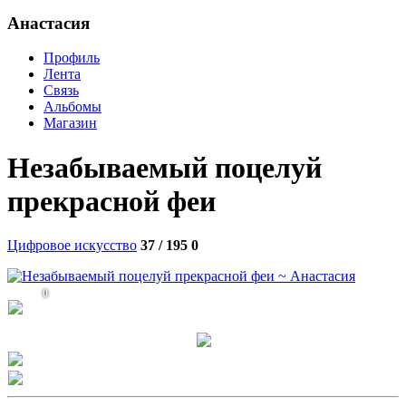
Анастасия
Профиль
Лента
Связь
Альбомы
Магазин
Незабываемый поцелуй
прекрасной феи
Цифровое искусство
37 / 195
0
0