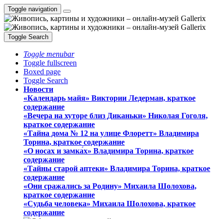
Toggle navigation
Toggle Search
Toggle menubar
Toggle fullscreen
Boxed page
Toggle Search
Новости
«Календарь майя» Виктории Ледерман, краткое
содержание
«Вечера на хуторе близ Диканьки» Николая Гоголя,
краткое содержание
«Тайна дома № 12 на улице Флоретт» Владимира
Торина, краткое содержание
«О носах и замка́х» Владимира Торина, краткое
содержание
«Тайны старой аптеки» Владимира Торина, краткое
содержание
«Они сражались за Родину» Михаила Шолохова,
краткое содержание
«Судьба человека» Михаила Шолохова, краткое
содержание