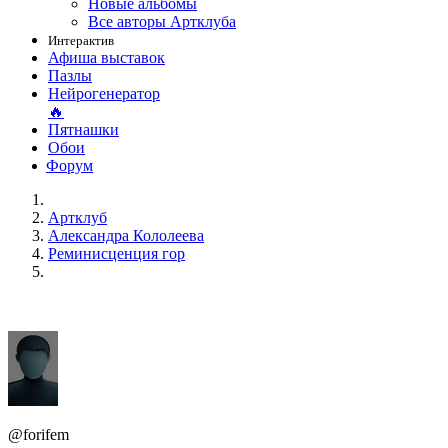
Новые альбомы
Все авторы Артклуба
Интерактив
Афиша выставок
Пазлы
Нейрогенератор
🔥
Пятнашки
Обои
Форум
Артклуб
Александра Кололеева
Реминисценция гор
@forifem