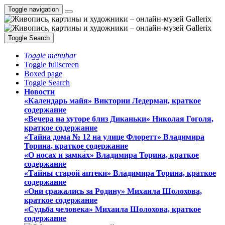
Toggle navigation
Toggle Search
Toggle menubar
Toggle fullscreen
Boxed page
Toggle Search
Новости
«Календарь майя» Виктории Ледерман, краткое
содержание
«Вечера на хуторе близ Диканьки» Николая Гоголя,
краткое содержание
«Тайна дома № 12 на улице Флоретт» Владимира
Торина, краткое содержание
«О носах и замка́х» Владимира Торина, краткое
содержание
«Тайны старой аптеки» Владимира Торина, краткое
содержание
«Они сражались за Родину» Михаила Шолохова,
краткое содержание
«Судьба человека» Михаила Шолохова, краткое
содержание