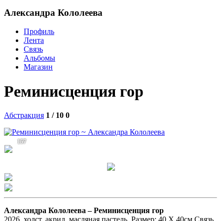
Александра Кололеева
Профиль
Лента
Связь
Альбомы
Магазин
Реминисценция гор
Абстракция
1 / 10
0
157
Александра Кололеева –
Реминисценция гор
2026, холст, акрил, масляная пастель. Размер: 40 Х 40см Связь