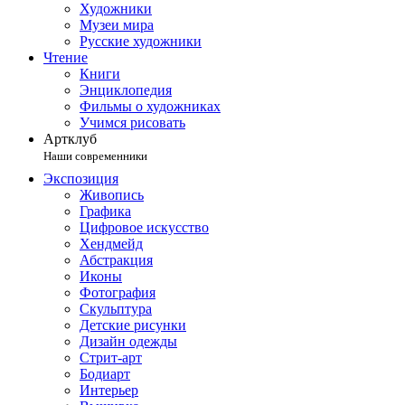
Художники
Музеи мира
Русские художники
Чтение
Книги
Энциклопедия
Фильмы о художниках
Учимся рисовать
Артклуб
Наши современники
Экспозиция
Живопись
Графика
Цифровое искусство
Хендмейд
Абстракция
Иконы
Фотография
Скульптура
Детские рисунки
Дизайн одежды
Стрит-арт
Бодиарт
Интерьер