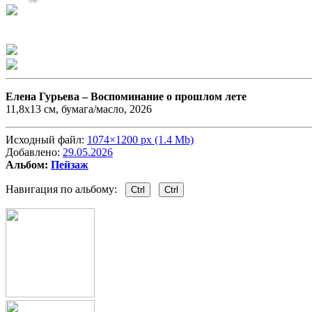
Елена Гурьева –
Воспоминание о прошлом лете
11,8х13 см, бумага/масло, 2026
Исходный файл:
1074×1200 px (1.4 Mb)
Добавлено:
29.05.2026
Альбом:
Пейзаж
Навигация по альбому:
Ctrl
Ctrl