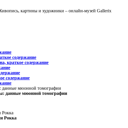
жание
раткое содержание
на, краткое содержание
жание
одержание
ое содержание
жание
ы: данные мюонной томографии
ни Рокка