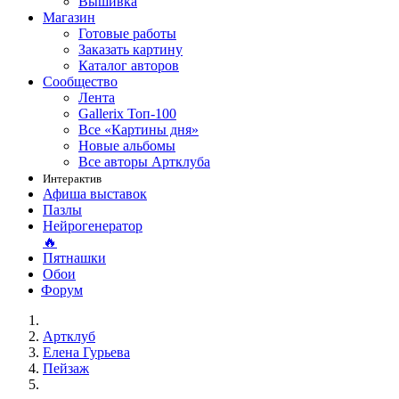
Вышивка
Магазин
Готовые работы
Заказать картину
Каталог авторов
Сообщество
Лента
Gallerix Топ-100
Все «Картины дня»
Новые альбомы
Все авторы Артклуба
Интерактив
Афиша выставок
Пазлы
Нейрогенератор
🔥
Пятнашки
Обои
Форум
Артклуб
Елена Гурьева
Пейзаж