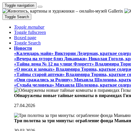
Toggle navigation
Toggle Search
Toggle menubar
Toggle fullscreen
Boxed page
Toggle Search
Новости
«Календарь майя» Виктории Ледерман, краткое содер
«Вечера на хуторе близ Диканьки» Николая Гоголя, к
«Тайна дома № 12 на улице Флоретт» Владимира Тори
«О носах и замка́х» Владимира Торина, краткое содер
«Тайны старой аптеки» Владимира Торина, краткое с
«Они сражались за Родину» Михаила Шолохова, кратк
«Судьба человека» Михаила Шолохова, краткое содер
Обнаружены новые тайные комнаты в пирамидах Гиз
27.04.2026
Три полотна за три минуты: ограбление фонда Манья
30.03.2026