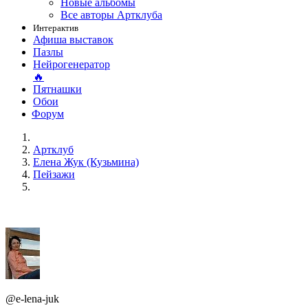
Новые альбомы
Все авторы Артклуба
Интерактив
Афиша выставок
Пазлы
Нейрогенератор
🔥
Пятнашки
Обои
Форум
Артклуб
Елена Жук (Кузьмина)
Пейзажи
@e-lena-juk