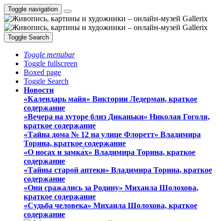
Toggle navigation
Toggle Search
Toggle menubar
Toggle fullscreen
Boxed page
Toggle Search
Новости
«Календарь майя» Виктории Ледерман, краткое
содержание
«Вечера на хуторе близ Диканьки» Николая Гоголя,
краткое содержание
«Тайна дома № 12 на улице Флоретт» Владимира
Торина, краткое содержание
«О носах и замка́х» Владимира Торина, краткое
содержание
«Тайны старой аптеки» Владимира Торина, краткое
содержание
«Они сражались за Родину» Михаила Шолохова,
краткое содержание
«Судьба человека» Михаила Шолохова, краткое
содержание