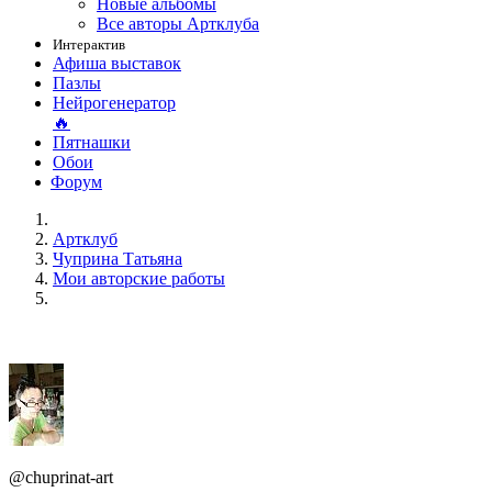
Новые альбомы
Все авторы Артклуба
Интерактив
Афиша выставок
Пазлы
Нейрогенератор
🔥
Пятнашки
Обои
Форум
Артклуб
Чуприна Татьяна
Мои авторские работы
@chuprinat-art