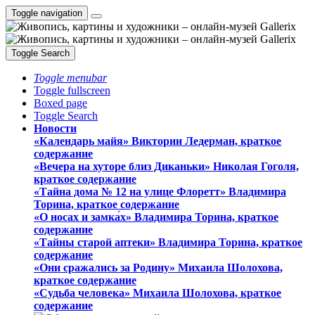
Toggle navigation
Toggle Search
Toggle menubar
Toggle fullscreen
Boxed page
Toggle Search
Новости
«Календарь майя» Виктории Ледерман, краткое
содержание
«Вечера на хуторе близ Диканьки» Николая Гоголя,
краткое содержание
«Тайна дома № 12 на улице Флоретт» Владимира
Торина, краткое содержание
«О носах и замка́х» Владимира Торина, краткое
содержание
«Тайны старой аптеки» Владимира Торина, краткое
содержание
«Они сражались за Родину» Михаила Шолохова,
краткое содержание
«Судьба человека» Михаила Шолохова, краткое
содержание