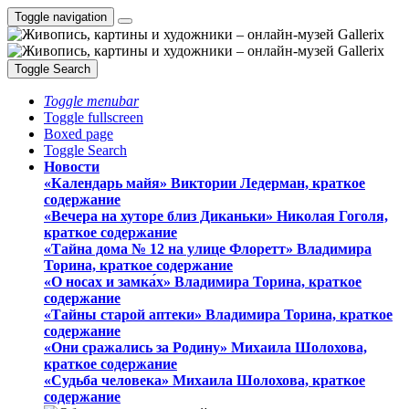
Toggle navigation
Toggle Search
Toggle menubar
Toggle fullscreen
Boxed page
Toggle Search
Новости
«Календарь майя» Виктории Ледерман, краткое
содержание
«Вечера на хуторе близ Диканьки» Николая Гоголя,
краткое содержание
«Тайна дома № 12 на улице Флоретт» Владимира
Торина, краткое содержание
«О носах и замка́х» Владимира Торина, краткое
содержание
«Тайны старой аптеки» Владимира Торина, краткое
содержание
«Они сражались за Родину» Михаила Шолохова,
краткое содержание
«Судьба человека» Михаила Шолохова, краткое
содержание