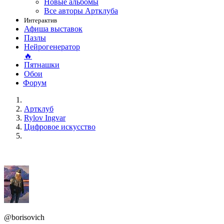
Новые альбомы
Все авторы Артклуба
Интерактив
Афиша выставок
Пазлы
Нейрогенератор
🔥
Пятнашки
Обои
Форум
Артклуб
Rylov Ingvar
Цифровое искусство
@borisovich