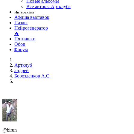
Новые альбомы
Все авторы Артклуба
Интерактив
Афиша выставок
Пазлы
Нейрогенератор
🔥
Пятнашки
Обои
Форум
Артклуб
андрей
Борозденков А.С.
@birun