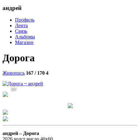
андрей
Профиль
Лента
Связь
Альбомы
Магазин
Дорога
Живопись
167 / 170
4
337
андрей –
Дорога
2026 холст масло 40х60