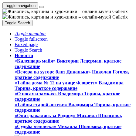
Toggle navigation
Toggle Search
Toggle menubar
Toggle fullscreen
Boxed page
Toggle Search
Новости
«Календарь майя» Виктории Ледерман, краткое
содержание
«Вечера на хуторе близ Диканьки» Николая Гоголя,
краткое содержание
«Тайна дома № 12 на улице Флоретт» Владимира
Торина, краткое содержание
«О носах и замка́х» Владимира Торина, краткое
содержание
«Тайны старой аптеки» Владимира Торина, краткое
содержание
«Они сражались за Родину» Михаила Шолохова,
краткое содержание
«Судьба человека» Михаила Шолохова, краткое
содержание