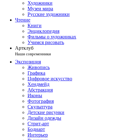
Художники
Музеи мира
Русские художники
Чтение
Книги
Энциклопедия
Фильмы о художниках
Учимся рисовать
Артклуб
Наши современники
Экспозиция
Живопись
Графика
Цифровое искусство
Хендмейд
Абстракция
Иконы
Фотография
Скульптура
Детские рисунки
Дизайн одежды
Стрит-арт
Бодиарт
Интерьер