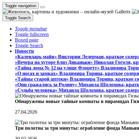
Toggle navigation
Toggle Search
Toggle menubar
Toggle fullscreen
Boxed page
Toggle Search
Новости
«Календарь майя» Виктории Ледерман, краткое содер
«Вечера на хуторе близ Диканьки» Николая Гоголя, к
«Тайна дома № 12 на улице Флоретт» Владимира Тори
«О носах и замка́х» Владимира Торина, краткое содер
«Тайны старой аптеки» Владимира Торина, краткое с
«Они сражались за Родину» Михаила Шолохова, кратк
«Судьба человека» Михаила Шолохова, краткое содер
Обнаружены новые тайные комнаты в пирамидах Гиз
27.04.2026
Три полотна за три минуты: ограбление фонда Манья
30.03.2026