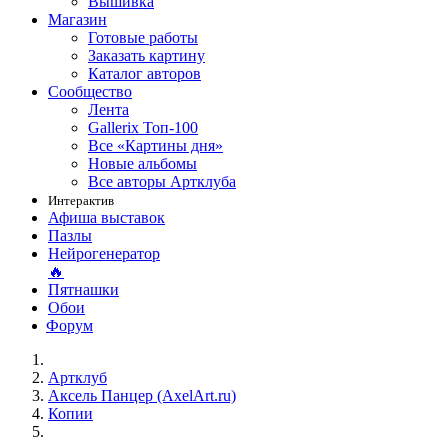
Вышивка
Магазин
Готовые работы
Заказать картину
Каталог авторов
Сообщество
Лента
Gallerix Топ-100
Все «Картины дня»
Новые альбомы
Все авторы Артклуба
Интерактив
Афиша выставок
Пазлы
Нейрогенератор
🔥
Пятнашки
Обои
Форум
Артклуб
Аксель Панцер (AxelArt.ru)
Копии