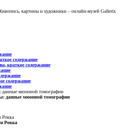
жание
раткое содержание
на, краткое содержание
жание
одержание
ое содержание
жание
ы: данные мюонной томографии
ни Рокка