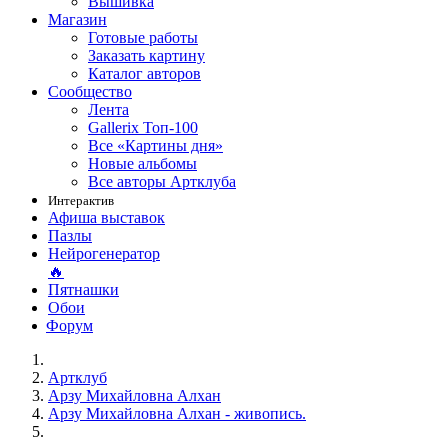
Вышивка
Магазин
Готовые работы
Заказать картину
Каталог авторов
Сообщество
Лента
Gallerix Топ-100
Все «Картины дня»
Новые альбомы
Все авторы Артклуба
Интерактив
Афиша выставок
Пазлы
Нейрогенератор
🔥
Пятнашки
Обои
Форум
Артклуб
Арзу Михайловна Алхан
Арзу Михайловна Алхан - живопись.