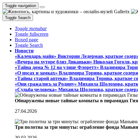
Toggle navigation
Toggle Search
Toggle menubar
Toggle fullscreen
Boxed page
Toggle Search
Новости
«Календарь майя» Виктории Ледерман, краткое содер
«Вечера на хуторе близ Диканьки» Николая Гоголя, к
«Тайна дома № 12 на улице Флоретт» Владимира Тори
«О носах и замка́х» Владимира Торина, краткое содер
«Тайны старой аптеки» Владимира Торина, краткое с
«Они сражались за Родину» Михаила Шолохова, кратк
«Судьба человека» Михаила Шолохова, краткое содер
Обнаружены новые тайные комнаты в пирамидах Гиз
27.04.2026
Три полотна за три минуты: ограбление фонда Манья
30.03.2026