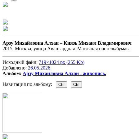
Арзу Михайловна Алхан –
Князь Михаил Владимирович
2015, Москва, улица Авангардная. Масляная пастель/бумага.
Исходный файл:
719×1024 px (255 Kb)
Добавлено:
26.05.2026
Альбом:
Арзу Михайловна Алхан - живопись.
Навигация по альбому:
Ctrl
Ctrl