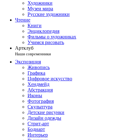
Художники
Музеи мира
Русские художники
Чтение
Книги
Энциклопедия
Фильмы о художниках
Учимся рисовать
Артклуб
Наши современники
Экспозиция
Живопись
Графика
Цифровое искусство
Хендмейд
Абстракция
Иконы
Фотография
Скульптура
Детские рисунки
Дизайн одежды
Стрит-арт
Бодиарт
Интерьер