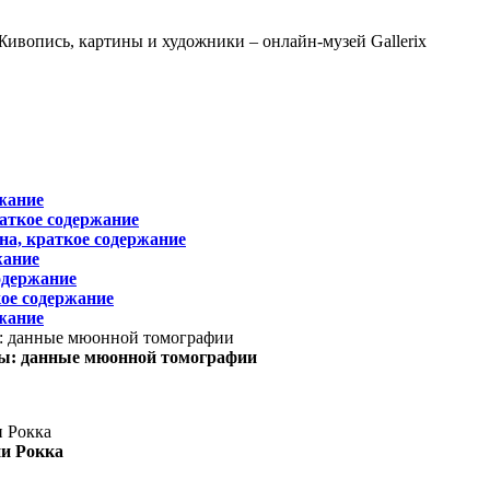
жание
раткое содержание
на, краткое содержание
жание
одержание
ое содержание
жание
ы: данные мюонной томографии
ни Рокка