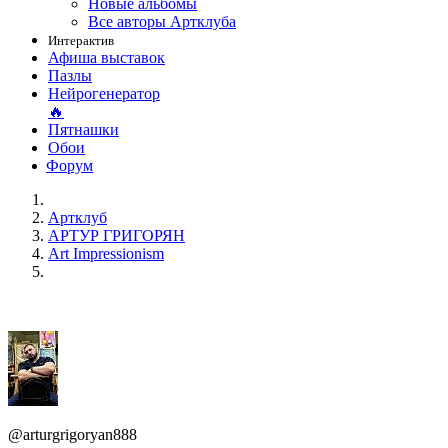
Новые альбомы
Все авторы Артклуба
Интерактив
Афиша выставок
Пазлы
Нейрогенератор
🔥
Пятнашки
Обои
Форум
Артклуб
АРТУР ГРИГОРЯН
Art Impressionism
@arturgrigoryan888