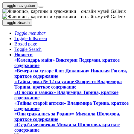
Toggle navigation
Toggle Search
Toggle menubar
Toggle fullscreen
Boxed page
Toggle Search
Новости
«Календарь майя» Виктории Ледерман, краткое
содержание
«Вечера на хуторе близ Диканьки» Николая Гоголя,
краткое содержание
«Тайна дома № 12 на улице Флоретт» Владимира
Торина, краткое содержание
«О носах и замка́х» Владимира Торина, краткое
содержание
«Тайны старой аптеки» Владимира Торина, краткое
содержание
«Они сражались за Родину» Михаила Шолохова,
краткое содержание
«Судьба человека» Михаила Шолохова, краткое
содержание