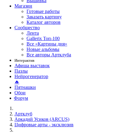
Вышивка
Магазин
Готовые работы
Заказать картину
Каталог авторов
Сообщество
Лента
Gallerix Топ-100
Все «Картины дня»
Новые альбомы
Все авторы Артклуба
Интерактив
Афиша выставок
Пазлы
Нейрогенератор
🔥
Пятнашки
Обои
Форум
Артклуб
Аркадий Усиков (ARCUS)
Цифровые арты - эксклюзив