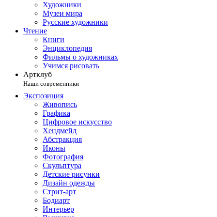
Художники
Музеи мира
Русские художники
Чтение
Книги
Энциклопедия
Фильмы о художниках
Учимся рисовать
Артклуб
Наши современники
Экспозиция
Живопись
Графика
Цифровое искусство
Хендмейд
Абстракция
Иконы
Фотография
Скульптура
Детские рисунки
Дизайн одежды
Стрит-арт
Бодиарт
Интерьер