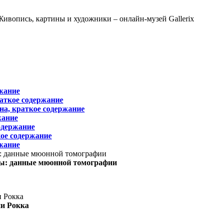
жание
раткое содержание
на, краткое содержание
жание
одержание
ое содержание
жание
ы: данные мюонной томографии
ни Рокка