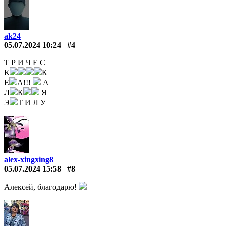
ak24
05.07.2024 10:24
#4
Т Р И Ч Е С
К
К
Е
А!!!
А
Л
К
Я
Э
Т И Л У
alex-xingxing8
05.07.2024 15:58
#8
Алексей, благодарю!