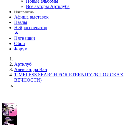
Новые альбомы
Все авторы Артклуба
Интерактив
Афиша выставок
Пазлы
Нейрогенератор
🔥
Пятнашки
Обои
Форум
Артклуб
Александра Ван
TIMELESS SEARCH FOR ETERNITY (В ПОИСКАХ
ВЕЧНОСТИ)