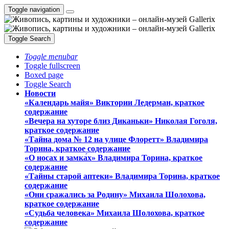
Toggle navigation
Toggle Search
Toggle menubar
Toggle fullscreen
Boxed page
Toggle Search
Новости
«Календарь майя» Виктории Ледерман, краткое
содержание
«Вечера на хуторе близ Диканьки» Николая Гоголя,
краткое содержание
«Тайна дома № 12 на улице Флоретт» Владимира
Торина, краткое содержание
«О носах и замка́х» Владимира Торина, краткое
содержание
«Тайны старой аптеки» Владимира Торина, краткое
содержание
«Они сражались за Родину» Михаила Шолохова,
краткое содержание
«Судьба человека» Михаила Шолохова, краткое
содержание