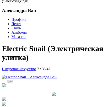
@alex-xingxing8
Александра Ван
Профиль
Лента
Связь
Альбомы
Магазин
Electric Snail (Электрическая
улитка)
Цифровое искусство
7 / 33
42
1692