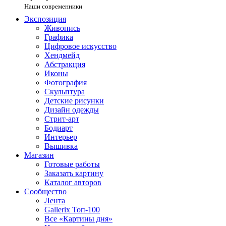
Наши современники
Экспозиция
Живопись
Графика
Цифровое искусство
Хендмейд
Абстракция
Иконы
Фотография
Скульптура
Детские рисунки
Дизайн одежды
Стрит-арт
Бодиарт
Интерьер
Вышивка
Магазин
Готовые работы
Заказать картину
Каталог авторов
Сообщество
Лента
Gallerix Топ-100
Все «Картины дня»