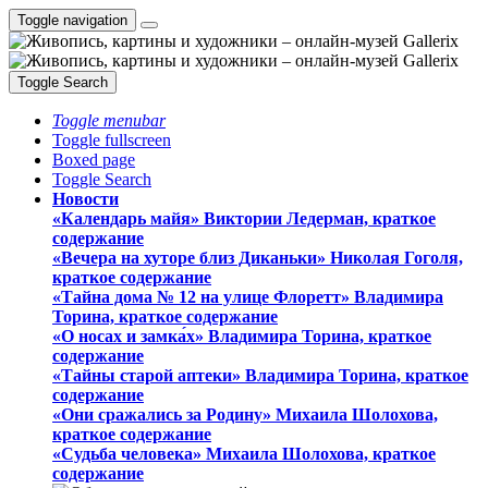
Toggle navigation
Toggle Search
Toggle menubar
Toggle fullscreen
Boxed page
Toggle Search
Новости
«Календарь майя» Виктории Ледерман, краткое
содержание
«Вечера на хуторе близ Диканьки» Николая Гоголя,
краткое содержание
«Тайна дома № 12 на улице Флоретт» Владимира
Торина, краткое содержание
«О носах и замка́х» Владимира Торина, краткое
содержание
«Тайны старой аптеки» Владимира Торина, краткое
содержание
«Они сражались за Родину» Михаила Шолохова,
краткое содержание
«Судьба человека» Михаила Шолохова, краткое
содержание