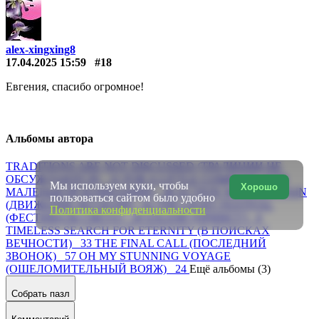
alex-xingxing8
17.04.2025 15:59
#18
Евгения, спасибо огромное!
Альбомы автора
TRADITIONS ARE NOT DISCUSSED (ТРАДИЦИИ НЕ
ОБСУЖДАЮТСЯ) 31
FOR A LITTLE COMPANY (ДЛЯ
Мы используем куки, чтобы
Хорошо
МАЛЕНЬКОЙ КОМПАНИИ) 40
ACTION WITHOUT PAIN
пользоваться сайтом было удобно
(ДВИЖЕНИЕ БЕЗ БОЛИ) 62
THE LIGHT FESTIVAL
Политика конфиденциальности
(ФЕСТИВАЛЬ СВЕТА) 20
SÄLEM! (ПРИВЕТ!) 6
TIMELESS SEARCH FOR ETERNITY (В ПОИСКАХ
ВЕЧНОСТИ) 33
THE FINAL CALL (ПОСЛЕДНИЙ
ЗВОНОК) 57
OH MY STUNNING VOYAGE
(ОШЕЛОМИТЕЛЬНЫЙ ВОЯЖ) 24
Ещё альбомы (3)
Собрать пазл