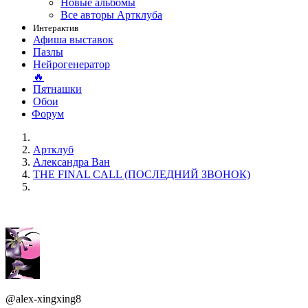
Новые альбомы
Все авторы Артклуба
Интерактив
Афиша выставок
Пазлы
Нейрогенератор
🔥
Пятнашки
Обои
Форум
Артклуб
Александра Ван
THE FINAL CALL (ПОСЛЕДНИЙ ЗВОНОК)
@alex-xingxing8