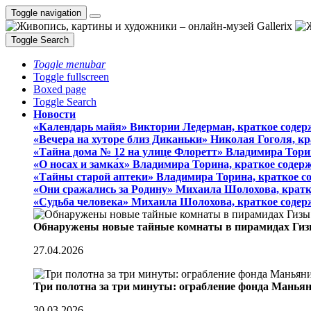
Toggle navigation
Toggle Search
Toggle menubar
Toggle fullscreen
Boxed page
Toggle Search
Новости
«Календарь майя» Виктории Ледерман, краткое содер
«Вечера на хуторе близ Диканьки» Николая Гоголя, к
«Тайна дома № 12 на улице Флоретт» Владимира Тори
«О носах и замка́х» Владимира Торина, краткое содер
«Тайны старой аптеки» Владимира Торина, краткое с
«Они сражались за Родину» Михаила Шолохова, кратк
«Судьба человека» Михаила Шолохова, краткое содер
Обнаружены новые тайные комнаты в пирамидах Гиз
27.04.2026
Три полотна за три минуты: ограбление фонда Манья
30.03.2026