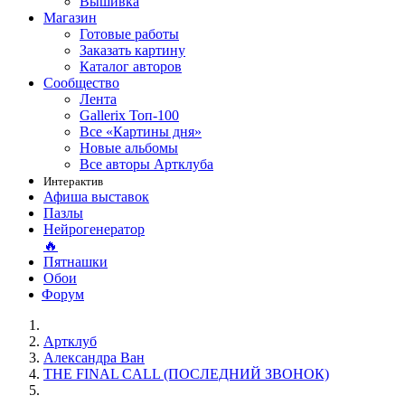
Вышивка
Магазин
Готовые работы
Заказать картину
Каталог авторов
Сообщество
Лента
Gallerix Топ-100
Все «Картины дня»
Новые альбомы
Все авторы Артклуба
Интерактив
Афиша выставок
Пазлы
Нейрогенератор
🔥
Пятнашки
Обои
Форум
Артклуб
Александра Ван
THE FINAL CALL (ПОСЛЕДНИЙ ЗВОНОК)