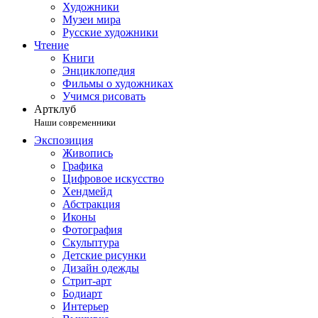
Художники
Музеи мира
Русские художники
Чтение
Книги
Энциклопедия
Фильмы о художниках
Учимся рисовать
Артклуб
Наши современники
Экспозиция
Живопись
Графика
Цифровое искусство
Хендмейд
Абстракция
Иконы
Фотография
Скульптура
Детские рисунки
Дизайн одежды
Стрит-арт
Бодиарт
Интерьер