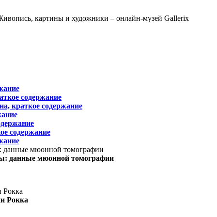
жание
раткое содержание
на, краткое содержание
жание
одержание
ое содержание
жание
ы: данные мюонной томографии
ни Рокка