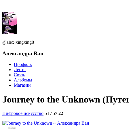
@alex-xingxing8
Александра Ван
Профиль
Лента
Связь
Альбомы
Магазин
Journey to the Unknown (Путе
Цифровое искусство
51 / 57
22
1714