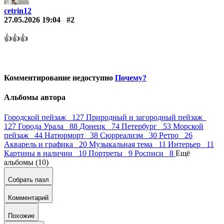
cetrin12
27.05.2026 19:04
#2
👍👍👍
Комментирование недоступно
Почему?
Альбомы автора
Городской пейзаж 127
Природный и загородный пейзаж
127
Города Урала 88
Донецк 74
Петербург 53
Морской
пейзаж 44
Натюрморт 38
Сюрреализм 30
Ретро 26
Акварель и графика 20
Музыкальная тема 11
Интерьер 11
Картины в наличии 10
Портреты 9
Росписи 8
Ещё
альбомы (10)
Собрать пазл
Комментарий
Похожие