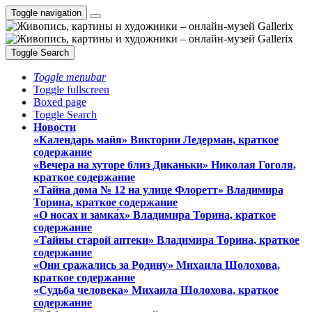
Toggle navigation
Toggle Search
Toggle menubar
Toggle fullscreen
Boxed page
Toggle Search
Новости
«Календарь майя» Виктории Ледерман, краткое
содержание
«Вечера на хуторе близ Диканьки» Николая Гоголя,
краткое содержание
«Тайна дома № 12 на улице Флоретт» Владимира
Торина, краткое содержание
«О носах и замка́х» Владимира Торина, краткое
содержание
«Тайны старой аптеки» Владимира Торина, краткое
содержание
«Они сражались за Родину» Михаила Шолохова,
краткое содержание
«Судьба человека» Михаила Шолохова, краткое
содержание